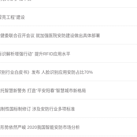
雪亮工程”建设
健委联合召开会议 就加强医院安防建设做出具体部署
标识解析增强行动” 提升RFID应用水平
脸识别行业白皮书》发布 人脸识别应用安防占比70%
托智慧新警务 打造“平安阳春”智慧城市新格局
强制性国标制修订 涉及安防行业多项标准
形势依然严峻 2020我国智能安防市场分析