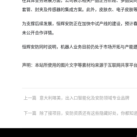
在具体业务进展方面，公司表示相关产品正分阶段、多品类
套管、封夹及传感器的集成方案。此外，皮肤衣、电子皮肤
为支撑后续发展，恒辉安防正在加快中试产线的建设，预计
未公开合作详情。
恒辉安防同时说明，机器人业务目前仍处于市场开拓与产能
声明：本站所使用的图片文字等素材均来源于互联网共享平
上一篇
意大利喀美，出入口智能化及安防领域专业品牌
下一篇
除了接项目，安防资质还有这些隐藏好处，你都知