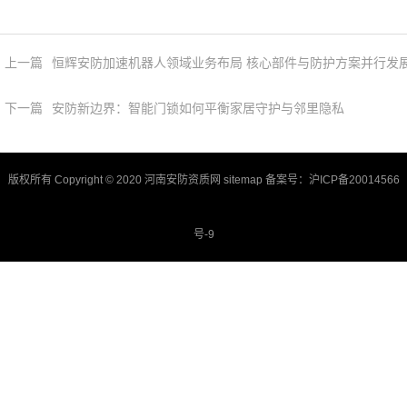
上一篇
恒辉安防加速机器人领域业务布局 核心部件与防护方案并行发
下一篇
安防新边界：智能门锁如何平衡家居守护与邻里隐私
版权所有 Copyright © 2020 河南安防资质网
sitemap
备案号：
沪ICP备20014566
号-9