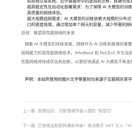
如高频交易系统、云计算服务中的虚拟机迁移、数据仓库
超高稳定性及自动化部署需求：为了保障 AI 大模型的
高质量的网络体验。
超大规模组网需求：AI 大模型的训练依赖大规模的分布式计
口的密度倍增。通过增加单个网元的容量，减少所需的网
总结：展望高性能网络的未来
随着 AI 大模型的持续发展，网络作为 AI 训练和推理
组网能力的高性能网络技术。InfiniBand 和 RoCE
性能网络将持续优化和创新，以更好地满足 AI 大模型不断
声明：本站所使用的图片文字等素材均来源于互联网共享平
上一篇
智慧动员：为智慧城市嵌入国防 “智慧芯”
下一篇
巴黎奥运射箭转播新突破！商汤携手 SMT 引入「AI