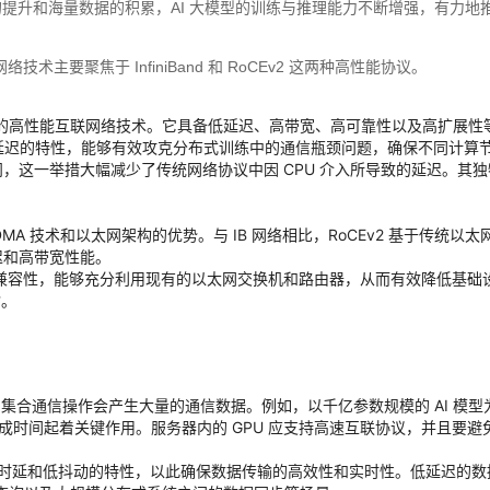
提升和海量数据的积累，AI 大模型的训练与推理能力不断增强，有力地
主要聚焦于 InfiniBand 和 RoCEv2 这两种高性能协议。
和数据中心的高性能互联网络技术。它具备低延迟、高带宽、高可靠性以及高扩
和低延迟的特性，能够有效攻克分布式训练中的通信瓶颈问题，确保不同计算
访问，这一举措大幅减少了传统网络协议中因 CPU 介入所导致的延迟。其
DMA 技术和以太网架构的优势。与 IB 网络相比，RoCEv2 基于传统以
延迟和高带宽性能。
好兼容性，能够充分利用现有的以太网交换机和路由器，从而有效降低基础设
输。
集合通信操作会产生大量的通信数据。例如，以千亿参数规模的 AI 模型为例
完成时间起着关键作用。服务器内的 GPU 应支持高速互联协议，并且要避免
超低时延和低抖动的特性，以此确保数据传输的高效性和实时性。低延迟的